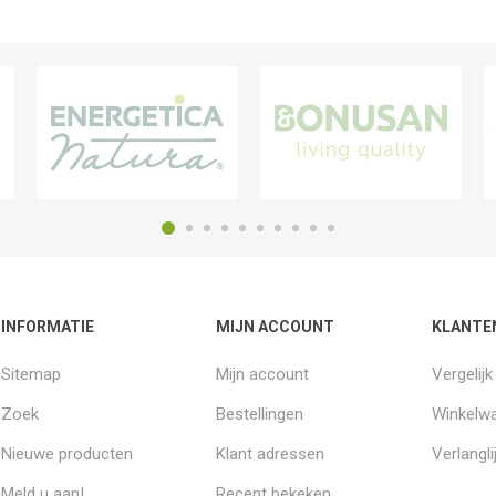
INFORMATIE
MIJN ACCOUNT
KLANTE
Sitemap
Mijn account
Vergelij
Zoek
Bestellingen
Winkelw
Nieuwe producten
Klant adressen
Verlangli
Meld u aan!
Recent bekeken