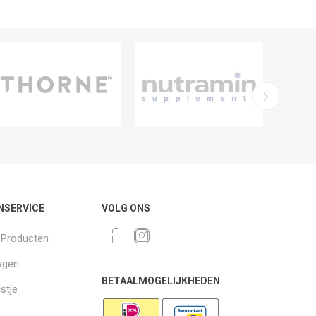
NSERVICE
VOLG ONS
k Producten
agen
BETAALMOGELIJKHEDEN
jstje