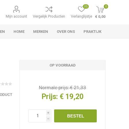
(0)
0
Mijn account
Vergelijk Producten
Verlanglijstje
€ 0,00
TEN
HOME
MERKEN
OVER ONS
PRAKTIJK
OP VOORRAAD
Normale prijs:
€ 21,33
Prijs:
€ 19,20
RODUCT
i
BESTEL
h