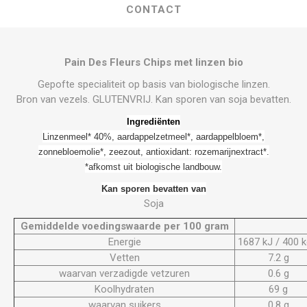
CONTACT
Pain Des Fleurs Chips met linzen bio
Gepofte specialiteit op basis van biologische linzen.
Bron van vezels. GLUTENVRIJ. Kan sporen van soja bevatten.
Ingrediënten
Linzenmeel* 40%, aardappelzetmeel*, aardappelbloem*,
zonnebloemolie*, zeezout, antioxidant: rozemarijnextract*.
*afkomst uit biologische landbouw.
Kan sporen bevatten van
Soja
Gemiddelde voedingswaarde per 100 gram
Energie
1687 kJ / 400 k
Vetten
7.2 g
waarvan verzadigde vetzuren
0.6 g
Koolhydraten
69 g
waarvan suikers
0.8 g