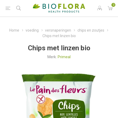
0
Home
voeding
versnaperingen
chips en zoutjes
Chips met linzen bio
Chips met linzen bio
Merk:
Primeal