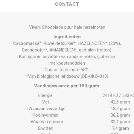
CONTACT
Vivani Chocolade puur hele hazelnoten
Ingredienten
Cacaomassa*, Ruwe rietsuiker*, HAZELNOTEN* (20%),
Cacaoboter*, AMANDELEN*, gemalen (noten).
Kan sporen bevatten van andere noten, gluten en
melkbestanddelen
Cacao: tenminste 55%.
*Van biologische landbouw (DE-ÖKO-013)
Voedingswaarde per 100 gram:
Energie
2419 kJ / 583 k
Vet
42,6 gram
-Waarvan verzadigd
18,9 gram
Koolhydraten
38,2 gram
-Waarvan suikers
32,1 gram
Eiwitten
7,4 gram