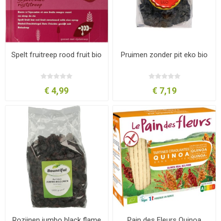
Spelt fruitreep rood fruit bio
Pruimen zonder pit eko bio
€ 4,99
€ 7,19
Rozijnen jumbo black flame
Pain des Fleurs Quinoa