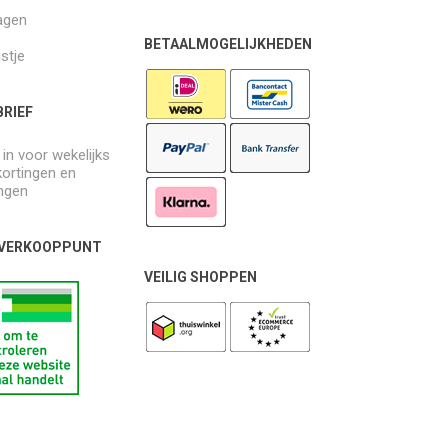
agen
BETAALMOGELIJKHEDEN
jstje
RIEF
e in voor wekelijks
kortingen en
ngen
 VERKOOPPUNT
VEILIG SHOPPEN