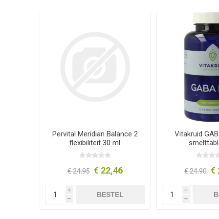
Pervital Meridian Balance 2
Vitakruid GAB
flexibiliteit 30 ml
smelttabl
€ 22,46
€ 
€ 24,95
€ 24,90
i
i
BESTEL
B
h
h