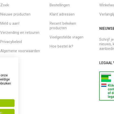
Zoek
Bestellingen
Winkelw
Nieuwe producten
Klant adressen
Verlangli
Meld u aan!
Recent bekeken
producten
NIEUWSB
Verzending en retouren
Veelgestelde vragen
Schrijf j
Privacybeleid
nieuws, 
Hoe bestel ik?
aanbiedi
Algemene voorwaarden
Over ons
LEGAAL
 onze
weldige
ebruiken
en