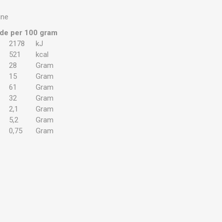
ine
de per 100 gram
2178
kJ
521
kcal
28
Gram
15
Gram
61
Gram
32
Gram
2,1
Gram
5,2
Gram
0,75
Gram