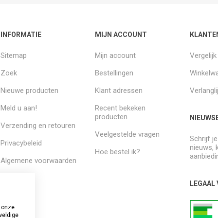
INFORMATIE
MIJN ACCOUNT
KLANTE
Sitemap
Mijn account
Vergelij
Zoek
Bestellingen
Winkelw
Nieuwe producten
Klant adressen
Verlangli
Meld u aan!
Recent bekeken
producten
NIEUWSB
Verzending en retouren
Veelgestelde vragen
Schrijf j
Privacybeleid
nieuws, 
Hoe bestel ik?
aanbiedi
Algemene voorwaarden
Over ons
LEGAAL
 onze
weldige