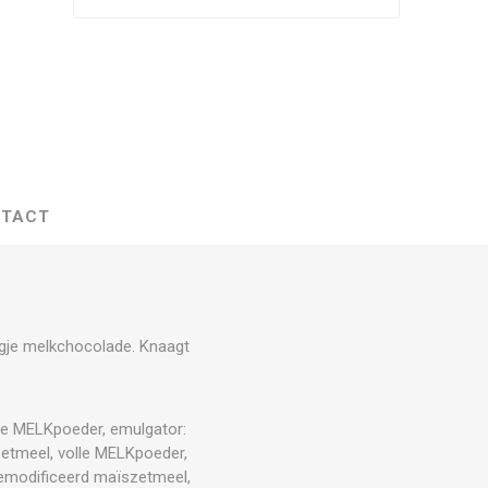
TACT
aagje melkchocolade. Knaagt
re MELKpoeder, emulgator:
zetmeel, volle MELKpoeder,
gemodificeerd maïszetmeel,