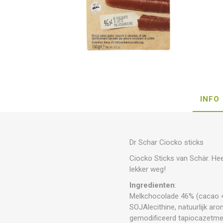
INFO
Dr Schar Ciocko sticks
Ciocko Sticks van Schär. Hee
lekker weg!
Ingredienten
:
Melkchocolade 46% (cacao 4
SOJAlecithine, natuurlijk a
gemodificeerd tapiocazetmee