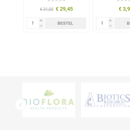
€ 29,45
€ 3,
€ 31,00
i
i
BESTEL
B
h
h