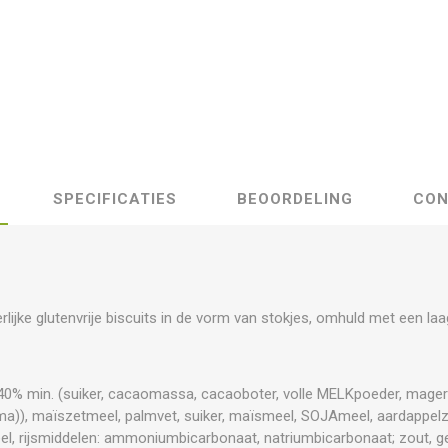
SPECIFICATIES
BEOORDELING
CON
rlijke glutenvrije biscuits in de vorm van stokjes, omhuld met een l
0% min. (suiker, cacaomassa, cacaoboter, volle MELKpoeder, mage
roma)), maïszetmeel, palmvet, suiker, maïsmeel, SOJAmeel, aardappel
l, rijsmiddelen: ammoniumbicarbonaat, natriumbicarbonaat; zout, 