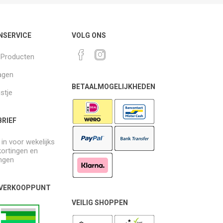
NSERVICE
VOLG ONS
k Producten
agen
BETAALMOGELIJKHEDEN
jstje
RIEF
e in voor wekelijks
kortingen en
ngen
 VERKOOPPUNT
VEILIG SHOPPEN