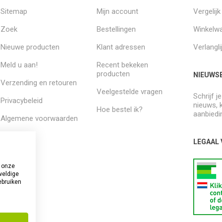
Sitemap
Mijn account
Vergelij
Zoek
Bestellingen
Winkelw
Nieuwe producten
Klant adressen
Verlangli
Meld u aan!
Recent bekeken
producten
NIEUWSB
Verzending en retouren
Veelgestelde vragen
Schrijf j
Privacybeleid
nieuws, 
Hoe bestel ik?
aanbiedi
Algemene voorwaarden
Over ons
LEGAAL
 onze
weldige
ebruiken