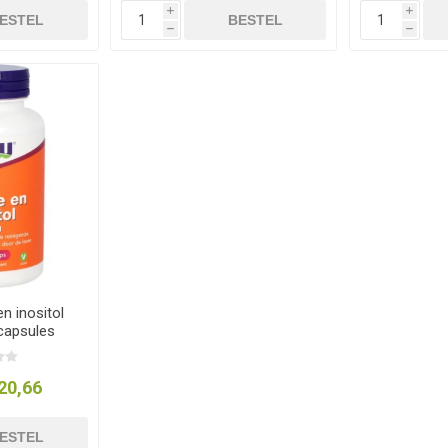
i
i
ESTEL
BESTEL
h
h
n inositol
capsules
20,66
ESTEL