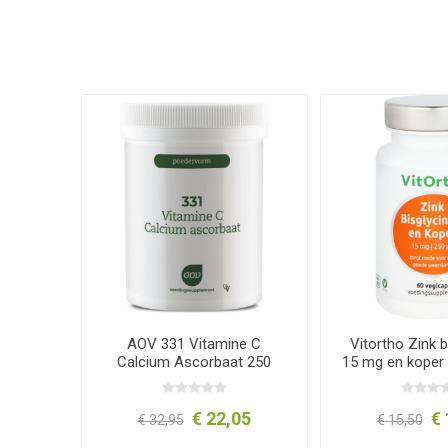
AOV 331 Vitamine C
Vitortho Zink b
Calcium Ascorbaat 250
15 mg en koper
gram
capsul
€ 22,05
€ 
€ 32,95
€ 15,50