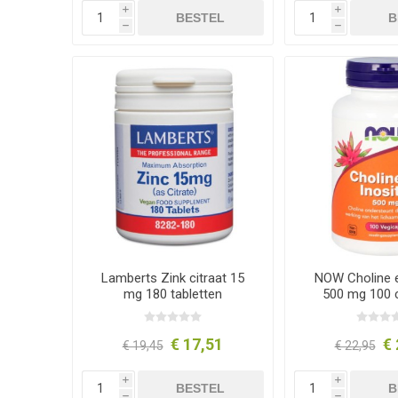
i
i
BESTEL
B
h
h
Lamberts Zink citraat 15
NOW Choline e
mg 180 tabletten
500 mg 100 
€ 17,51
€ 
€ 19,45
€ 22,95
i
i
BESTEL
B
h
h