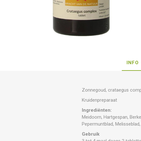
INFO
Zonnegoud, crataegus compl
Kruidenpreparaat
Ingrediënten:
Meidoorn, Hartgespan, Berke
Pepermuntblad, Melisseblad, 
Gebruik
3 tot 4 maal daags 2 tablet