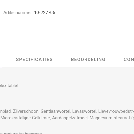
Artikelnummer:
10-727705
SPECIFICATIES
BEOORDELING
CON
ex tablet.
nblad, Zilverschoon, Gentiaanwortel, Lavaswortel, Lievevrouwbedstro
Microkristallijne Cellulose, Aardappelzetmeel, Magnesium stearaat (pl
ten met water innemen.