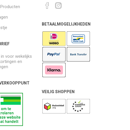
k Producten
agen
BETAALMOGELIJKHEDEN
jstje
RIEF
e in voor wekelijks
kortingen en
ngen
 VERKOOPPUNT
VEILIG SHOPPEN