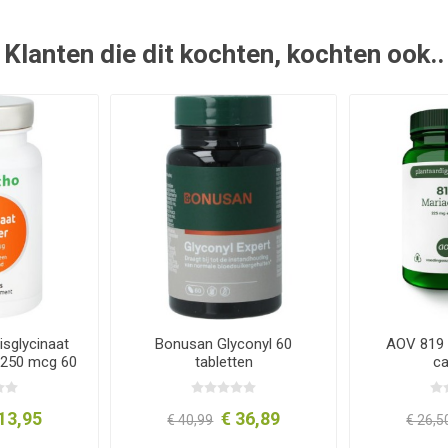
Klanten die dit kochten, kochten ook..
isglycinaat
Bonusan Glyconyl 60
AOV 819 
 250 mcg 60
tabletten
c
es
13,95
€ 36,89
€ 40,99
€ 26,5