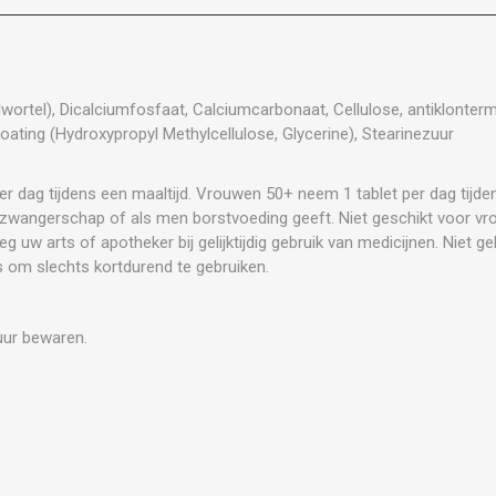
ortel), Dicalciumfosfaat, Calciumcarbonaat, Cellulose, antiklonterm
ating (Hydroxypropyl Methylcellulose, Glycerine), Stearinezuur
 dag tijdens een maaltijd. Vrouwen 50+ neem 1 tablet per dag tijden
e zwangerschap of als men borstvoeding geeft. Niet geschikt voor vr
eg uw arts of apotheker bij gelijktijdig gebruik van medicijnen. Niet ge
s om slechts kortdurend te gebruiken.
uur bewaren.