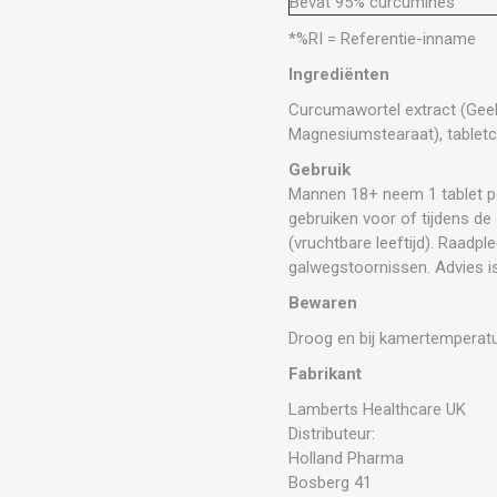
Bevat 95% curcumines
*%RI = Referentie-inname
Ingrediënten
Curcumawortel extract (Geelw
Magnesiumstearaat), tabletco
Gebruik
Mannen 18+ neem 1 tablet per
gebruiken voor of tijdens d
(vruchtbare leeftijd). Raadple
galwegstoornissen. Advies i
Bewaren
Droog en bij kamertemperat
Fabrikant
Lamberts Healthcare UK
Distributeur:
Holland Pharma
Bosberg 41