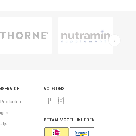
NSERVICE
VOLG ONS
k Producten
agen
BETAALMOGELIJKHEDEN
jstje