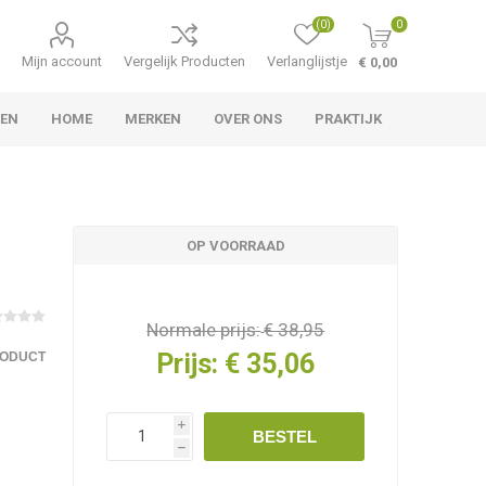
(0)
0
Mijn account
Vergelijk Producten
Verlanglijstje
€ 0,00
LEN
HOME
MERKEN
OVER ONS
PRAKTIJK
OP VOORRAAD
Normale prijs:
€ 38,95
Prijs:
€ 35,06
RODUCT
i
BESTEL
h