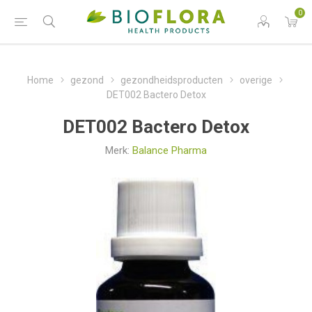
0
Home
gezond
gezondheidsproducten
overige
DET002 Bactero Detox
DET002 Bactero Detox
Merk:
Balance Pharma