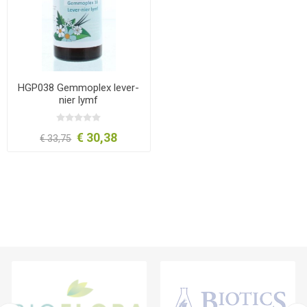
HGP038 Gemmoplex lever-
nier lymf
€ 30,38
€ 33,75