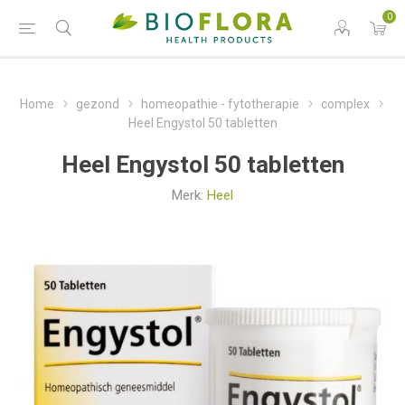
0
Home
gezond
homeopathie - fytotherapie
complex
Heel Engystol 50 tabletten
Heel Engystol 50 tabletten
Merk:
Heel