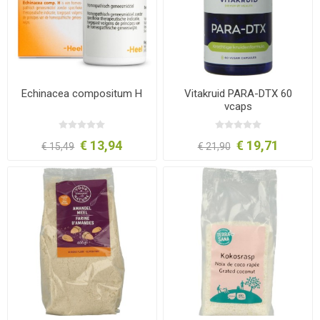
Echinacea compositum H
Vitakruid PARA-DTX 60
vcaps
€ 13,94
€ 19,71
€ 15,49
€ 21,90