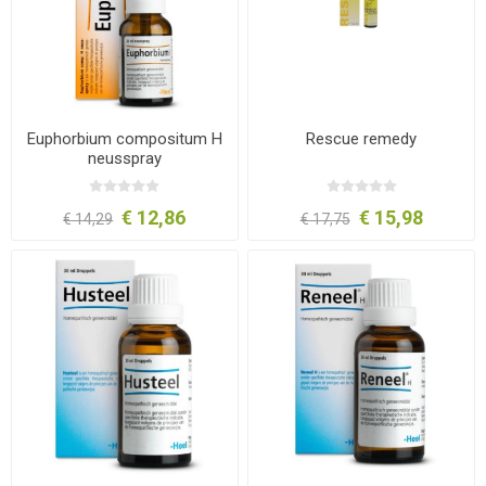
Euphorbium compositum H
Rescue remedy
neusspray
€ 12,86
€ 15,98
€ 14,29
€ 17,75