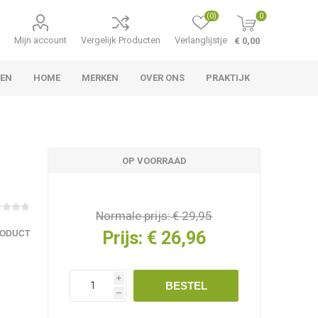
(0)
0
Mijn account
Vergelijk Producten
Verlanglijstje
€ 0,00
TEN
HOME
MERKEN
OVER ONS
PRAKTIJK
OP VOORRAAD
Normale prijs:
€ 29,95
Prijs:
€ 26,96
RODUCT
i
BESTEL
h