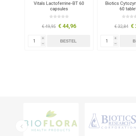
Vitals Lactoferrine-BT 60
Biotics Cytoz
capsules
60 table
€ 44,96
€ 
€ 49,95
€ 32,84
i
i
BESTEL
B
h
h