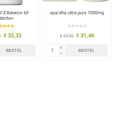
 C4 Balance 60
epa/dha ultra pure 1000mg
bletten
€ 32,32
€ 31,46
1
€ 34,95
i
BESTEL
BESTEL
h