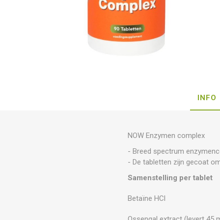
INFO
NOW Enzymen complex
- Breed spectrum enzymenc
- De tabletten zijn gecoat 
Samenstelling per tablet
Betaïne HCl
Ossengal extract (levert 45 