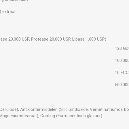
) extract
lase 20.000 USP, Protease 20.000 USP, Lipase 1.600 USP)
120 GD
100.00
10 FCC
500.000
Cellulose), Antiklontermiddelen (Siliciumdioxide, Vernet natriumcarb
Magnesiumstearaat), Coating (Farmaceutisch glazuur).