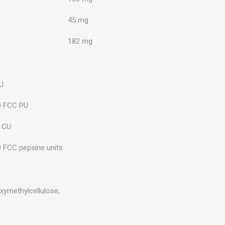
45 mg
182 mg
U
0 FCC PU
 CU
 FCC pepsine units
oxymethylcellulose,