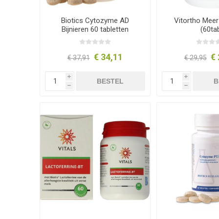
Biotics Cytozyme AD
Vitortho Meer
Bijnieren 60 tabletten
(60ta
€ 34,11
€ 
€ 37,91
€ 29,95
i
i
BESTEL
B
h
h