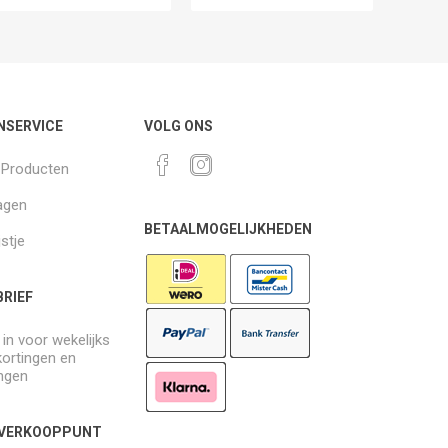
NSERVICE
VOLG ONS
k Producten
agen
BETAALMOGELIJKHEDEN
jstje
RIEF
e in voor wekelijks
kortingen en
ngen
 VERKOOPPUNT