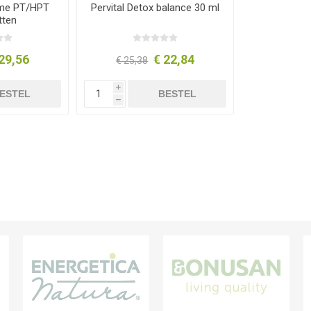
yme PT/HPT
Pervital Detox balance 30 ml
tten
29,56
€ 22,84
€ 25,38
i
ESTEL
BESTEL
h