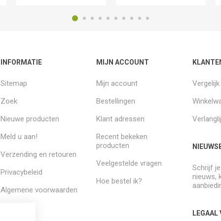
INFORMATIE
MIJN ACCOUNT
KLANTE
Sitemap
Mijn account
Vergelij
Zoek
Bestellingen
Winkelw
Nieuwe producten
Klant adressen
Verlangli
Meld u aan!
Recent bekeken
producten
NIEUWSB
Verzending en retouren
Veelgestelde vragen
Schrijf j
Privacybeleid
nieuws, 
Hoe bestel ik?
aanbiedi
Algemene voorwaarden
Over ons
LEGAAL