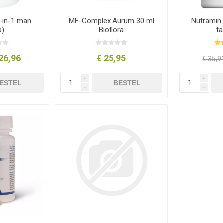
-in-1 man
MF-Complex Aurum 30 ml
Nutramin
b)
Bioflora
ta
26,96
€ 25,95
€ 35,9
i
i
ESTEL
BESTEL
h
h