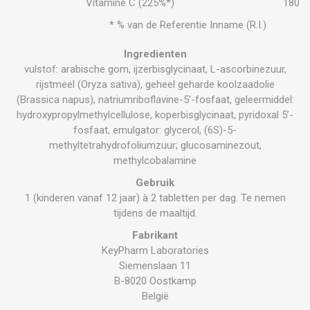
Vitamine C (225%*)
180
* % van de Referentie Inname (R.I.)
Ingredienten
vulstof: arabische gom, ijzerbisglycinaat, L-ascorbinezuur,
rijstmeel (Oryza sativa), geheel geharde koolzaadolie
(Brassica napus), natriumriboflavine-5’-fosfaat, geleermiddel:
hydroxypropylmethylcellulose, koperbisglycinaat, pyridoxal 5’-
fosfaat, emulgator: glycerol, (6S)-5-
methyltetrahydrofoliumzuur; glucosaminezout,
methylcobalamine
Gebruik
1 (kinderen vanaf 12 jaar) à 2 tabletten per dag. Te nemen
tijdens de maaltijd.
Fabrikant
KeyPharm Laboratories
Siemenslaan 11
B-8020 Oostkamp
België