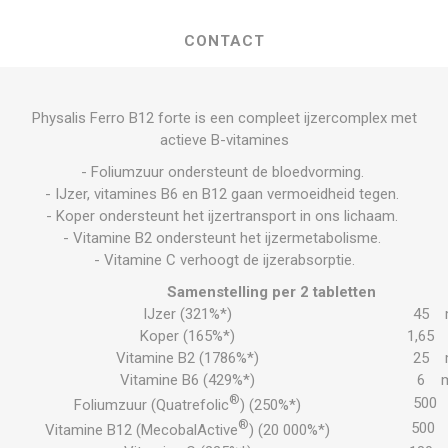
CONTACT
Physalis Ferro B12 forte is een compleet ijzercomplex met
actieve B-vitamines
- Foliumzuur ondersteunt de bloedvorming.
- IJzer, vitamines B6 en B12 gaan vermoeidheid tegen.
- Koper ondersteunt het ijzertransport in ons lichaam.
- Vitamine B2 ondersteunt het ijzermetabolisme.
- Vitamine C verhoogt de ijzerabsorptie.
Samenstelling per 2 tabletten
IJzer (321%*)
45 
Koper (165%*)
1,65
Vitamine B2 (1786%*)
25 
Vitamine B6 (429%*)
6 
®
500 
Foliumzuur (Quatrefolic
) (250%*)
®
500
Vitamine B12 (MecobalActive
) (20 000%*)