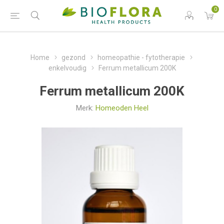
0
Home
gezond
homeopathie - fytotherapie
enkelvoudig
Ferrum metallicum 200K
Ferrum metallicum 200K
Merk:
Homeoden Heel