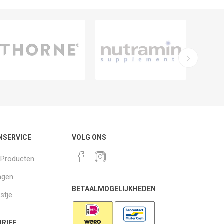
NSERVICE
VOLG ONS
k Producten
agen
BETAALMOGELIJKHEDEN
jstje
RIEF