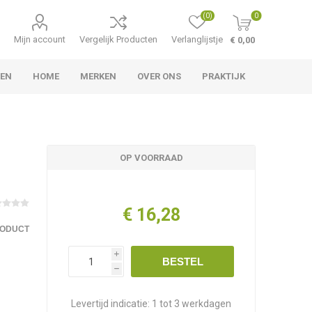
(0)
0
Mijn account
Vergelijk Producten
Verlanglijstje
€ 0,00
LEN
HOME
MERKEN
OVER ONS
PRAKTIJK
OP VOORRAAD
€ 16,28
RODUCT
i
BESTEL
h
Levertijd indicatie:
1 tot 3 werkdagen