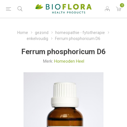
0
Home
gezond
homeopathie - fytotherapie
enkelvoudig
Ferrum phosphoricum D6
Ferrum phosphoricum D6
Merk:
Homeoden Heel