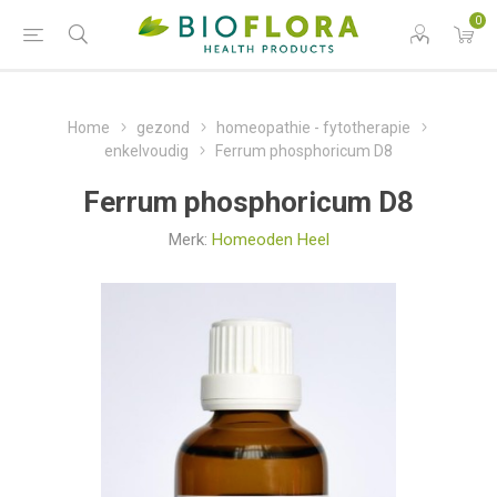
0
Home
gezond
homeopathie - fytotherapie
enkelvoudig
Ferrum phosphoricum D8
Ferrum phosphoricum D8
Merk:
Homeoden Heel