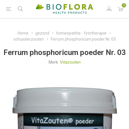
0
Home
gezond
homeopathie - fytotherapie
schusslerzouten
Ferrum phosphoricum poeder Nr. 03
Ferrum phosphoricum poeder Nr. 03
Merk:
Vitazouten