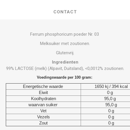
CONTACT
Ferrum phosphoricum poeder Nr. 03
Melksuiker met zoutionen.
Glutenvrij.
Ingredienten
99% LACTOSE (melk) (Alpavit, Duitsland), <0,0012% zoutionen.
Voedingswaarde per 100 gram:
Energetische waarde
1650 kj / 394 kcal
Eiwit
0 g
Koolhydraten
95,0 g
waarvan suiker
95,0 g
Vet
0 g
Vezels
0 g
Zout
0 g