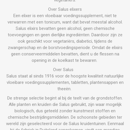
Over Salus elixers
Een elixer is een vloeibaar voedingssupplement, niet te
verwarren met een tonicum, want dat bevat meestal alcohol.
Salus elixirs bevatten geen alcohol, geen chemische
toevoegingen en geen dierlijke ingrediënten. Daardoor zijn ze
ook geschikt voor vegetariërs, diabetici, tijdens de
zwangerschap en de borstvoedingsperiode. Omdat de elixirs
geen conserveermiddelen bevatten, dient u de flessen na
opening in de koelkast te bewaren.
Over Salus
Salus staat al sinds 1916 voor de hoogste kwaliteit natuurlijke
vloeibare voedingssupplementen, tabletten, plantensappen en
theeën.
De strenge selectie begint al bij de teelt van de grondstoffen.
Alle planten en kruiden die Salus gebruikt, zijn waar mogelijk
biologisch, dus geteeld zonder kunstmest stoffen en
chemische bestrijdingsmiddelen. De schoonste gebieden ter
wereld zijn geselecteerd voor de Salus kruidentuinen. Eenmaal
bij de fabriek in Duitsland aangekomen, vindt een grondige