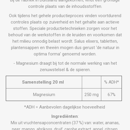
controle plaats van de inhoudsstoffen.
Ook tijdens het gehele productieproces vinden voortdurend
controles plaats op zuiverheid en het gehalte aan actieve
stoffen. Speciale productietechnieken zorgen voor het
behoud van de werkstoffen in de kruiden en voorkomen dat
het milieu onnodig belast wordt. Salus elixers, tabletten,
plantensappen en theeën mogen dus gerust ‘de natuur in
optima forma’ genoemd worden.
- Magnesium draagt bij tot de normale werking van het
zenuwstelsel & de spieren.
Samenstelling 20 ml
% ADH*
Magnesium
250 mg
67%
*ADH = Aanbevolen dagelijkse hoeveelheid
Ingrediënten
:
Mix uit vruchtensapconcentraten (37 %) van: water, ananas,
peer, mango, abrikoos, druif, carobe extract, appel, citroen.