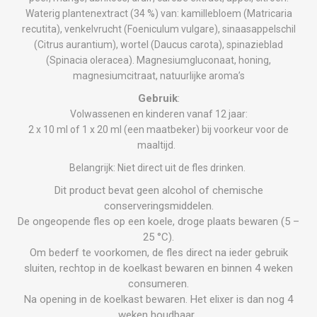
Waterig plantenextract (34 %) van: kamillebloem (Matricaria
recutita), venkelvrucht (Foeniculum vulgare), sinaasappelschil
(Citrus aurantium), wortel (Daucus carota), spinazieblad
(Spinacia oleracea). Magnesiumgluconaat, honing,
magnesiumcitraat, natuurlijke aroma’s
Gebruik
:
Volwassenen en kinderen vanaf 12 jaar:
2 x 10 ml of 1 x 20 ml (een maatbeker) bij voorkeur voor de
maaltijd.
Belangrijk: Niet direct uit de fles drinken.
Dit product bevat geen alcohol of chemische
conserveringsmiddelen.
De ongeopende fles op een koele, droge plaats bewaren (5 –
25 °C).
Om bederf te voorkomen, de fles direct na ieder gebruik
sluiten, rechtop in de koelkast bewaren en binnen 4 weken
consumeren.
Na opening in de koelkast bewaren. Het elixer is dan nog 4
weken houdbaar.