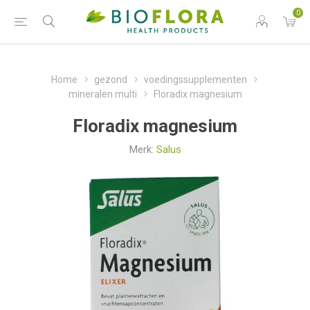
0
Home
gezond
voedingssupplementen
mineralen multi
Floradix magnesium
Floradix magnesium
Merk:
Salus