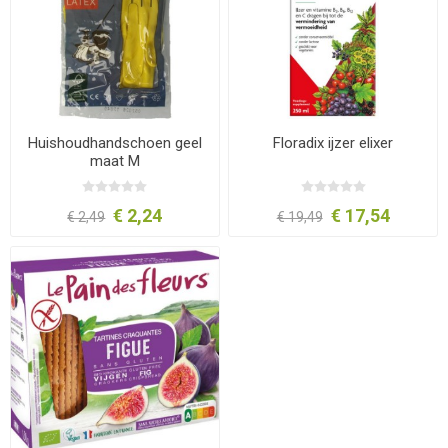
Huishoudhandschoen geel
Floradix ijzer elixer
maat M
€ 2,24
€ 17,54
€ 2,49
€ 19,49