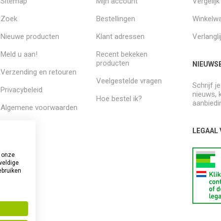
Sitemap
Mijn account
Vergelij
Zoek
Bestellingen
Winkelw
Nieuwe producten
Klant adressen
Verlangli
Meld u aan!
Recent bekeken
producten
NIEUWSB
Verzending en retouren
Veelgestelde vragen
Schrijf j
Privacybeleid
nieuws, 
Hoe bestel ik?
aanbiedi
Algemene voorwaarden
Over ons
LEGAAL
 onze
weldige
ebruiken