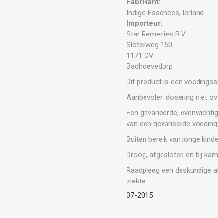
Fabrikant:
Indigo Essences, Ierland
Importeur:
Star Remedies B.V.
Sloterweg 150
1171 CV
Badhoevedorp
Dit product is een voedings
Aanbevolen dosering niet ove
Een gevarieerde, evenwichtig
van een gevarieerde voeding
Buiten bereik van jonge kind
Droog, afgesloten en bij kam
Raadpleeg een deskundige al
ziekte.
07-2015