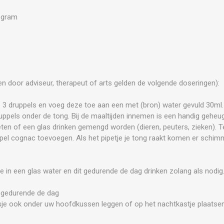
0 gram
en door adviseur, therapeut of arts gelden de volgende doseringen):
 3 druppels en voeg deze toe aan een met (bron) water gevuld 30ml. 
uppels onder de tong. Bij de maaltijden innemen is een handig geheu
ten of een glas drinken gemengd worden (dieren, peuters, zieken). T
lepel cognac toevoegen. Als het pipetje je tong raakt komen er schimme
e in een glas water en dit gedurende de dag drinken zolang als nodig
en gedurende de dag
esje ook onder uw hoofdkussen leggen of op het nachtkastje plaatse