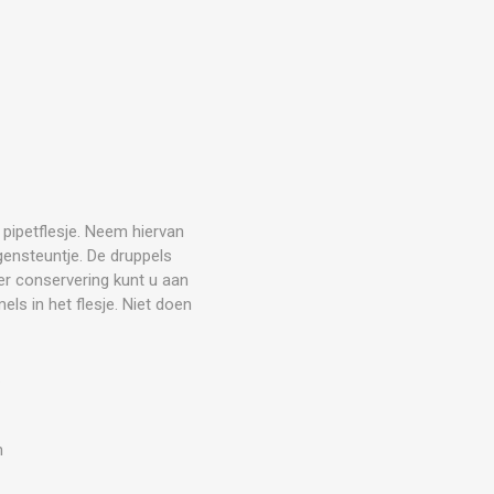
pipetflesje. Neem hiervan
gensteuntje. De druppels
er conservering kunt u aan
ls in het flesje. Niet doen
.
n