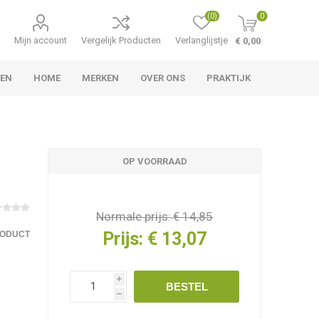
(0)
0
Mijn account
Vergelijk Producten
Verlanglijstje
€ 0,00
TEN
HOME
MERKEN
OVER ONS
PRAKTIJK
OP VOORRAAD
Normale prijs:
€ 14,85
Prijs:
€ 13,07
RODUCT
i
BESTEL
h