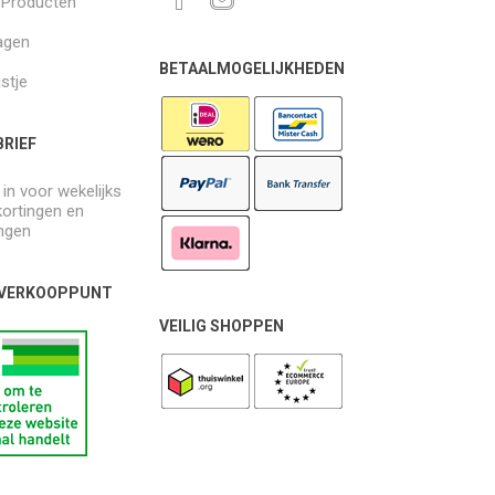
k Producten
agen
BETAALMOGELIJKHEDEN
jstje
RIEF
e in voor wekelijks
kortingen en
ngen
 VERKOOPPUNT
VEILIG SHOPPEN