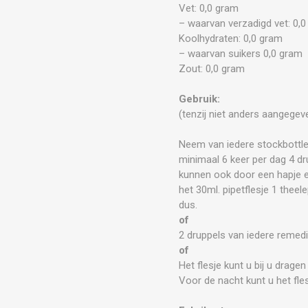
Vet: 0,0 gram
– waarvan verzadigd vet: 0,
Koolhydraten: 0,0 gram
– waarvan suikers 0,0 gram
Zout: 0,0 gram
Gebruik:
(tenzij niet anders aangegev
Neem van iedere stockbottle
minimaal 6 keer per dag 4 dr
kunnen ook door een hapje e
het 30ml. pipetflesje 1 thee
dus.
of
2 druppels van iedere remedi
of
Het flesje kunt u bij u drag
Voor de nacht kunt u het fl