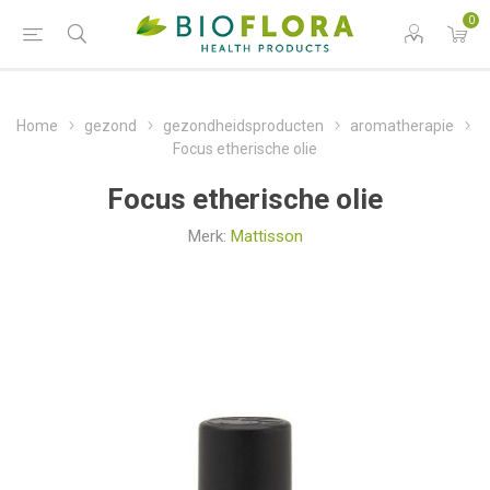
0
Home
gezond
gezondheidsproducten
aromatherapie
Focus etherische olie
Focus etherische olie
Merk:
Mattisson