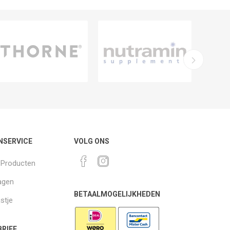
NSERVICE
VOLG ONS
k Producten
agen
BETAALMOGELIJKHEDEN
jstje
RIEF