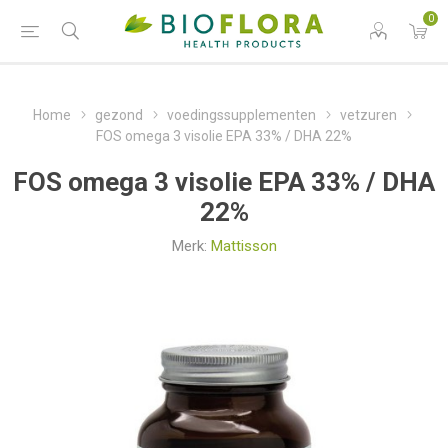
0
Home
gezond
voedingssupplementen
vetzuren
FOS omega 3 visolie EPA 33% / DHA 22%
FOS omega 3 visolie EPA 33% / DHA
22%
Merk:
Mattisson