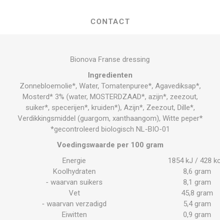
CONTACT
Bionova Franse dressing
Ingredienten
Zonnebloemolie*, Water, Tomatenpuree*, Agavediksap*,
Mosterd* 3% (water, MOSTERDZAAD*, azijn*, zeezout,
suiker*, specerijen*, kruiden*), Azijn*, Zeezout, Dille*,
Verdikkingsmiddel (guargom, xanthaangom), Witte peper*
*gecontroleerd biologisch NL-BIO-01
Voedingswaarde per 100 gram
Energie
1854 kJ / 428 kc
Koolhydraten
8,6 gram
- waarvan suikers
8,1 gram
Vet
45,8 gram
- waarvan verzadigd
5,4 gram
Eiwitten
0,9 gram