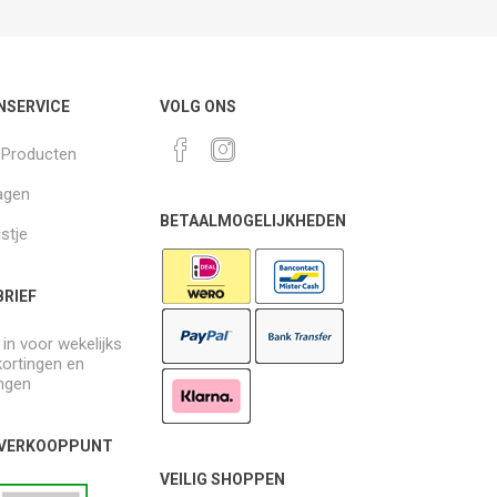
NSERVICE
VOLG ONS
k Producten
agen
BETAALMOGELIJKHEDEN
jstje
RIEF
e in voor wekelijks
kortingen en
ngen
 VERKOOPPUNT
VEILIG SHOPPEN