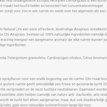
kan veel onaangename luchtjes verdrijven. Lemongrass is een echt
et maakt het hoofd helder en bevordert het concentratievermogen.
roen zorgt voor zon in een ruimte en werkt over het algemeen als een 
hi Natural Life een serie effectieve, doelmatige Airsprays ontwikkel
eze Chi Airsprays bestaan uit 100% natuurlijke ingrediënten namelijk 
en krachtig mengsel van aangename aroma’s die elke ruimte kunnen p
ige ingrediënten.
perita, Pelargonium graveolens, Cymbopogon citratus, Citrus limonum
ge sprayflacon voor een snelle begeuring van de ruimte. Eén maal hoo
en grotere ruimte geeft onmiddellijk een frisse en gezuiverde lucht. D
imte verspreiden en de vieze luchtjes neutraliseren. Daarnaast word
sentiële oliën hebben namelijk van nature anti- bacteriële, anti-viral
wordt de lucht niet alleen aangenamer, maar dus ook daadwerkelijk 
 hebt, gaat deze natuurlijke luchtverfrisser lange tijd mee.