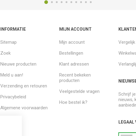
INFORMATIE
MIJN ACCOUNT
KLANTE
Sitemap
Mijn account
Vergelij
Zoek
Bestellingen
Winkelw
Nieuwe producten
Klant adressen
Verlangli
Meld u aan!
Recent bekeken
producten
NIEUWSB
Verzending en retouren
Veelgestelde vragen
Schrijf j
Privacybeleid
nieuws, 
Hoe bestel ik?
aanbiedi
Algemene voorwaarden
Over ons
LEGAAL