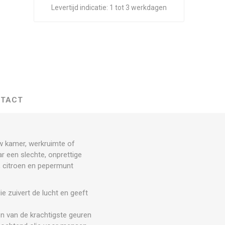
Levertijd indicatie:
1 tot 3 werkdagen
TACT
ouw kamer, werkruimte of
ar een slechte, onprettige
s, citroen en pepermunt
ie zuivert de lucht en geeft
en van de krachtigste geuren