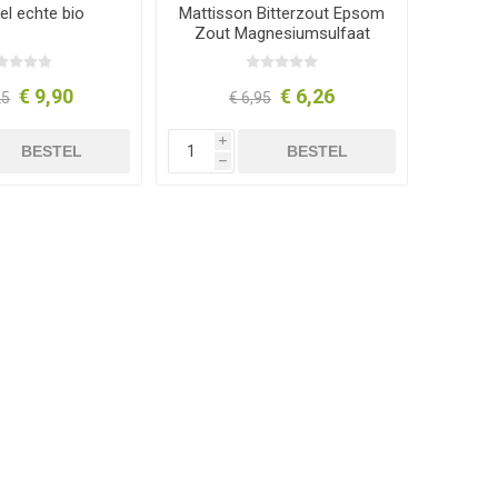
el echte bio
Mattisson Bitterzout Epsom
Zout Magnesiumsulfaat
1000 gram
€ 9,90
€ 6,26
25
€ 6,95
i
BESTEL
BESTEL
h