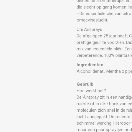
binnen de aromatherapie en 
die slecht op gang komen: h
- De essentiële olie van cit
omgevingslucht.
Chi Airsprays
De afgelopen 25 jaar heeft C
prettige geur te voorzien. D
mix van essentiële oliën. E
verbeterende, 100% plantaard
Ingredienten
Alcohol denat., Mentha x pi
Gebruik
Hoe werkt het?
De Airspray zit in een handi
ruimte of in elke hoek van e
moleculen zich snel in de ru
lucht aangepakt. De meeste es
schimmel werking. Hierdoor 
maar een paar spraytjes nodig