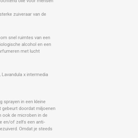
e ochtend olie voor mensen
sterke zuiveraar van de
d om snel ruimtes van een
biologische alcohol en een
arfumeren met lucht
, Lavandula x intermedia
g sprayen in een kleine
it gebeurt doordat miljoenen
en ook de microben in de
e en/of zelfs een anti-
gezuiverd. Omdat je steeds