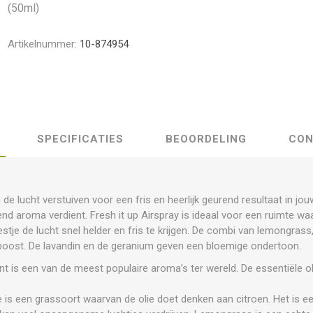
(50ml)
Artikelnummer:
10-874954
SPECIFICATIES
BEOORDELING
CON
n de lucht verstuiven voor een fris en heerlijk geurend resultaat in j
end aroma verdient. Fresh it up Airspray is ideaal voor een ruimte wa
stje de lucht snel helder en fris te krijgen. De combi van lemongras
boost. De lavandin en de geranium geven een bloemige ondertoon.
nt is een van de meest populaire aroma’s ter wereld. De essentiële ol
 is een grassoort waarvan de olie doet denken aan citroen. Het is e