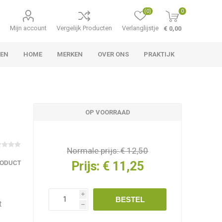
(0)
0
Mijn account
Vergelijk Producten
Verlanglijstje
€ 0,00
TEN
HOME
MERKEN
OVER ONS
PRAKTIJK
OP VOORRAAD
Normale prijs:
€ 12,50
Prijs:
€ 11,25
RODUCT
i
BESTEL
t
h