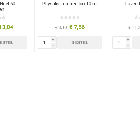
Heel 50
Physalis Tea tree bio 10 ml
Lavend
ten
13,04
€ 7,56
€ 8,40
€ 11,
i
i
ESTEL
BESTEL
h
h