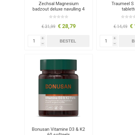
Zechsal Magnesium
Traumeel S 
badzout deluxe navulling 4
tablet
kg
€ 28,79
€ 
€ 31,99
€ 14,49
i
i
BESTEL
B
h
h
Bonusan Vitamine D3 & K2
60 softgels