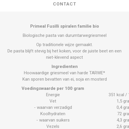
CONTACT
Primeal Fusilli spiralen familie bio
Biologische pasta van durumtarwegriesmeel
Op traditionele wijze gemaakt.
De pasta blijft stevig bij het koken, voor de juiste beet en een
niet-klevend aspect
Ingredienten
Hoowaardige griesmeel van harde TARWE*
Kan sporen bevatten van ei, soja en mosterd
Voedingswaarde per 100 gram
Energie
351 kcal / 
Vet
1,5 gr
- waarvan verzadigd
0,4 gr
Koolhydraten
72 gr
- waarvan suikers
4,3 gr
Vezels
2,6 gr