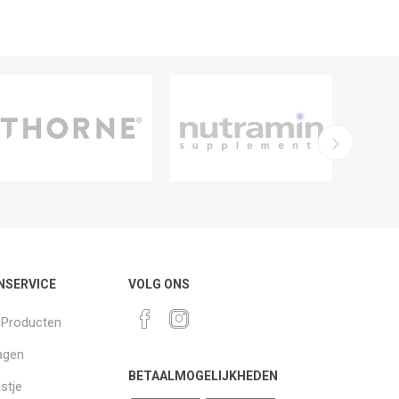
NSERVICE
VOLG ONS
k Producten
agen
BETAALMOGELIJKHEDEN
jstje