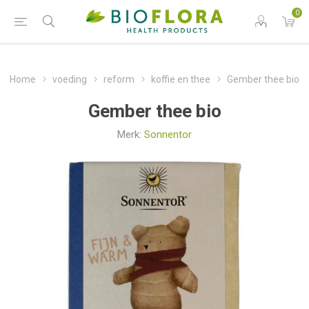
0
Home
voeding
reform
koffie en thee
Gember thee bio
Gember thee bio
Merk:
Sonnentor