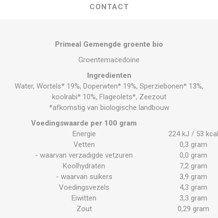
CONTACT
Primeal Gemengde groente bio
Groentemacedoine
Ingredienten
Water, Wortels* 19%, Doperwten* 19%, Sperziebonen* 13%,
koolrabi* 10%, Flageolets*, Zeezout
*afkomstig van biologische landbouw
Voedingswaarde per 100 gram
Energie
224 kJ / 53 kca
Vetten
0,3 gram
- waarvan verzadigde vetzuren
0,0 gram
Koolhydraten
7,2 gram
- waarvan suikers
3,9 gram
Voedingsvezels
4,3 gram
Eiwitten
3,3 gram
Zout
0,29 gram