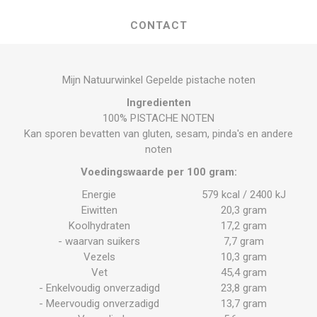
CONTACT
Mijn Natuurwinkel Gepelde pistache noten
Ingredienten
100% PISTACHE NOTEN
Kan sporen bevatten van gluten, sesam, pinda's en andere
noten
Voedingswaarde per 100 gram:
Energie
579 kcal / 2400 kJ
Eiwitten
20,3 gram
Koolhydraten
17,2 gram
- waarvan suikers
7,7 gram
Vezels
10,3 gram
Vet
45,4 gram
- Enkelvoudig onverzadigd
23,8 gram
- Meervoudig onverzadigd
13,7 gram