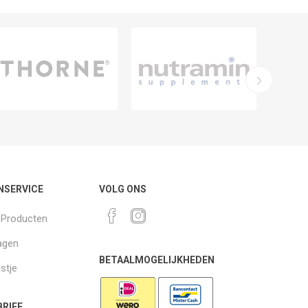
NSERVICE
VOLG ONS
k Producten
agen
BETAALMOGELIJKHEDEN
jstje
RIEF