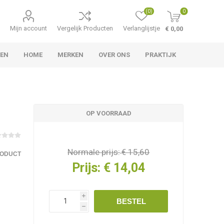
(0)
0
Mijn account
Vergelijk Producten
Verlanglijstje
€ 0,00
TEN
HOME
MERKEN
OVER ONS
PRAKTIJK
OP VOORRAAD
Normale prijs:
€ 15,60
RODUCT
Prijs:
€ 14,04
i
BESTEL
h