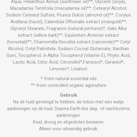
Aqua, Helianthus Annus (sunflower oil)**, Glycerin (soya),
Macadamia Ternifolia (macadamia oil)**, Cetearyl Alcohol,
Sodium Cetearyl Sulfate, Prunus Dulcis (almond oil)**, Corylus
Avellana (hazel), Calendula Officinalis extract (marigold)**,
Glyceryl Stearate, Fragrance (natural perfume)*, Salix Alba
extract (willow bark)**, Equisetum Arvense extract
(horsetail)**, Chamomilla Recutita extract (camomile)** Cetyl
Alcohol, Cetyl Palmitate, Sodium Cocoyl Glutamate, Xanthan
Gum, Tocopherol, d-Alpha Tocopherol (vitamin E), Phytic Acid,
Lactic Acid, Citric Acid, Citronellol*,Farnesol*, Geraniol*,
Limonen*, Linalool.
* from natural essential oils
** from controlled organic agriculture
Gebruik
Na de huid gereinigd te hebben, de lotion met een watje
aanbrengen op de huid. Daarna Earth line dag- of nachtcrème
aanbrengen.
Koel, droog en afgesloten bewaren.
Alleen voor uitwendig gebruik.