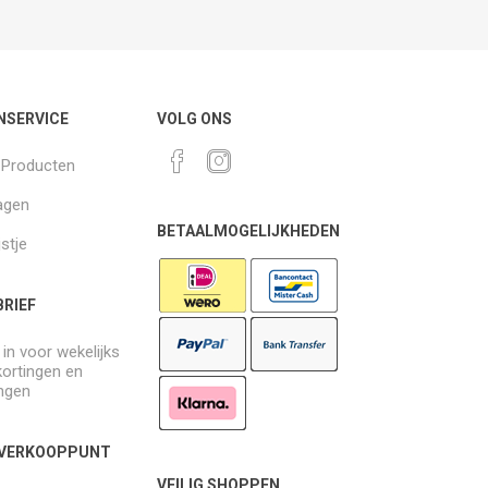
NSERVICE
VOLG ONS
k Producten
agen
BETAALMOGELIJKHEDEN
jstje
RIEF
e in voor wekelijks
kortingen en
ngen
 VERKOOPPUNT
VEILIG SHOPPEN