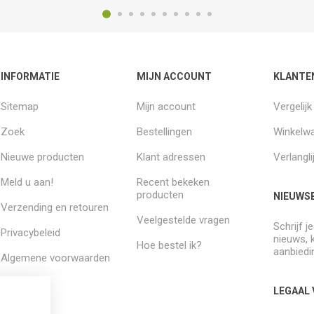
INFORMATIE
MIJN ACCOUNT
KLANTE
Sitemap
Mijn account
Vergelij
Zoek
Bestellingen
Winkelw
Nieuwe producten
Klant adressen
Verlangli
Meld u aan!
Recent bekeken
producten
NIEUWSB
Verzending en retouren
Veelgestelde vragen
Schrijf j
Privacybeleid
nieuws, 
Hoe bestel ik?
aanbiedi
Algemene voorwaarden
Over ons
LEGAAL