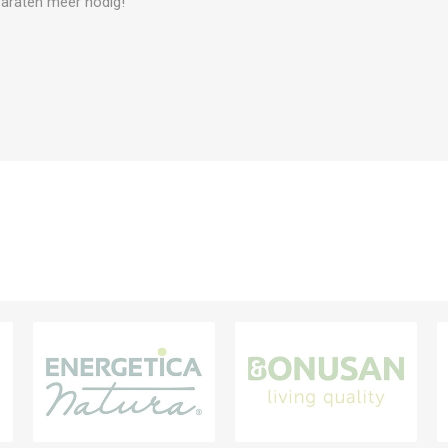
paraten meer nodig!
V