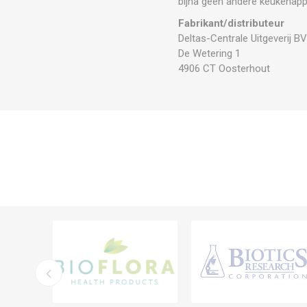
bijna geen andere keukenap
Fabrikant/distributeur
Deltas-Centrale Uitgeverij B
De Wetering 1
4906 CT Oosterhout