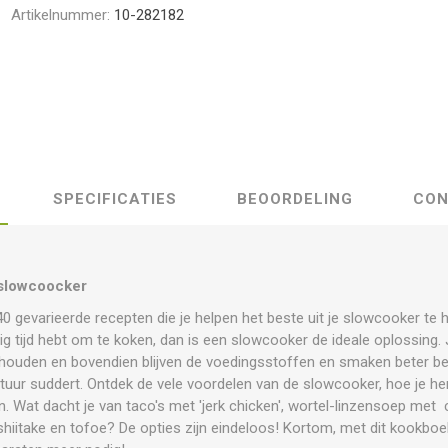
Artikelnummer:
10-282182
SPECIFICATIES
BEOORDELING
CON
 slowcoocker
40 gevarieerde recepten die je helpen het beste uit je slowcooker te 
g tijd hebt om te koken, dan is een slowcooker de ideale oplossing. Je
 houden en bovendien blijven de voedingsstoffen en smaken beter 
tuur suddert. Ontdek de vele voordelen van de slowcooker, hoe je he
n. Wat dacht je van taco's met 'jerk chicken', wortel-linzensoep m
iitake en tofoe? De opties zijn eindeloos! Kortom, met dit kookbo