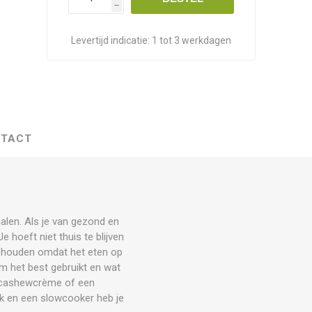
h
Levertijd indicatie:
1 tot 3 werkdagen
TACT
halen. Als je van gezond en
 hoeft niet thuis te blijven
behouden omdat het eten op
m het best gebruikt en wat
et cashewcrème of een
ek en een slowcooker heb je