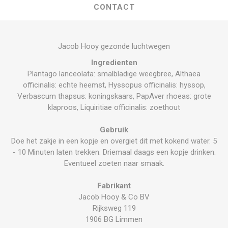
CONTACT
Jacob Hooy gezonde luchtwegen
Ingredienten
Plantago lanceolata: smalbladige weegbree, Althaea
officinalis: echte heemst, Hyssopus officinalis: hyssop,
Verbascum thapsus: koningskaars, PapAver rhoeas: grote
klaproos, Liquiritiae officinalis: zoethout
Gebruik
Doe het zakje in een kopje en overgiet dit met kokend water. 5
- 10 Minuten laten trekken. Driemaal daags een kopje drinken.
Eventueel zoeten naar smaak.
Fabrikant
Jacob Hooy & Co BV
Rijksweg 119
1906 BG Limmen