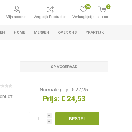
(0)
0
Mijn account
Vergelijk Producten
Verlanglijstje
€ 0,00
LEN
HOME
MERKEN
OVER ONS
PRAKTIJK
OP VOORRAAD
Normale prijs:
€ 27,25
Prijs:
€ 24,53
RODUCT
i
BESTEL
h