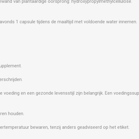
wand van plantaardige oorsprong: hydroxypropylmethylcellulose.
 avonds 1 capsule tijdens de maaltijd met voldoende water innemen.
supplement.
rschrijden.
e voeding en een gezonde levensstijl zijn belangrijk. Een voedingss
.
eren houden.
ertemperatuur bewaren, tenzij anders geadviseerd op het etiket.