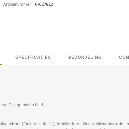
Artikelnummer:
10-627822
SPECIFICATIES
BEOORDELING
CON
e
 mg Ginkgo biloba blad
bladextract (Ginkgo biloba L.), Antiklontermiddelen: siliciumdioxide e