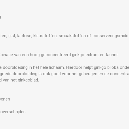
g
uten, gist, lactose, kleurstoffen, smaakstoffen of conserveringsmidd
inatie van een hoog geconcentreerd ginkgo extract en taurine.
e doorbloeding in het hele lichaam. Hierdoor helpt ginkgo biloba ond
goede doorbloeding is ook goed voor het geheugen en de concentrat
d van het ginkgoblad.
senen
overschrijden.