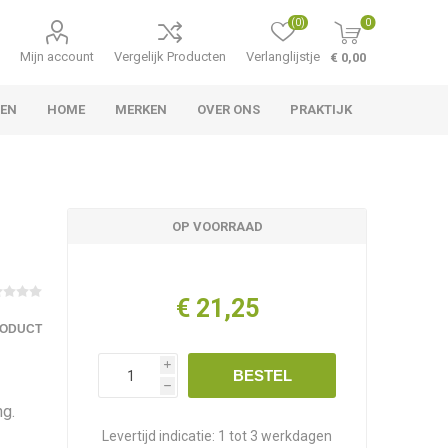
(0)
0
Mijn account
Vergelijk Producten
Verlanglijstje
€ 0,00
TEN
HOME
MERKEN
OVER ONS
PRAKTIJK
OP VOORRAAD
€ 21,25
RODUCT
i
BESTEL
h
ng.
Levertijd indicatie:
1 tot 3 werkdagen