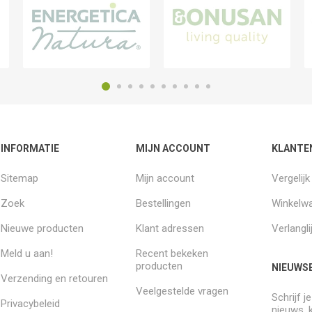
INFORMATIE
MIJN ACCOUNT
KLANTE
Sitemap
Mijn account
Vergelij
Zoek
Bestellingen
Winkelw
Nieuwe producten
Klant adressen
Verlangli
Meld u aan!
Recent bekeken
producten
NIEUWSB
Verzending en retouren
Veelgestelde vragen
Schrijf j
Privacybeleid
nieuws, 