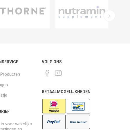
NSERVICE
VOLG ONS
k Producten
agen
BETAALMOGELIJKHEDEN
jstje
RIEF
e in voor wekelijks
kortingen en