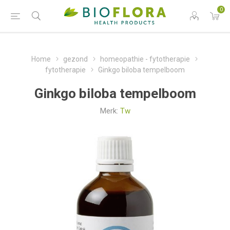
0
Home
gezond
homeopathie - fytotherapie
fytotherapie
Ginkgo biloba tempelboom
Ginkgo biloba tempelboom
Merk:
Tw