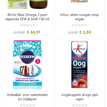
Arctic Blue Omega 3 pure
Ichoc white nougat crisp
algenolie EPA & DHA 150 ml
vegan
€ 44,91
€ 2,69
€ 49,90
€ 2,99
Ontkalker voor waterkoker
oogdruppels droge pijnl
en strijkijzer
ogen