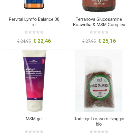
Pervital Lymfo Balance 30
Terranova Glucosamine
ml
Boswellia & MSM Complex
50 capsules
€ 22,46
€ 25,16
€ 24,95
€ 27,95
MSM gel
Rode rijst rosso selvaggio
bio