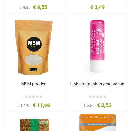
€ 8,55
€ 3,49
€ 9,50
MSM poeder
Lipbalm raspberry bio vegan
€ 11,66
€ 2,52
€ 12,95
€ 2,80