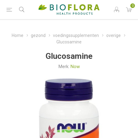
0
Home
gezond
voedingssupplementen
overige
Glucosamine
Glucosamine
Merk:
Now