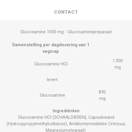
CONTACT
Glucosamine 1000 mg - Glucosaminepreparaat
Samenstelling per dagdosering van 1
vegicap
1.000
Glucosamine HCl
mg
levert:
830
Glucosamine
mg
Ingrediënten
Glucosamine HCl (SCHAALDIEREN), Capsulewand
(Hydroxypropylmethylcellulose), Antiklontermiddelen (Vetzuur,
Magnesiumstearaat).