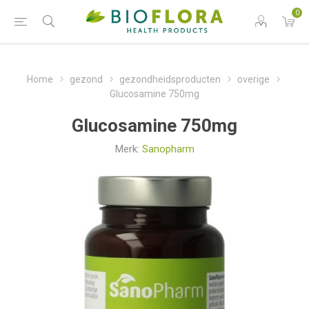
0
Home
gezond
gezondheidsproducten
overige
Glucosamine 750mg
Glucosamine 750mg
Merk:
Sanopharm