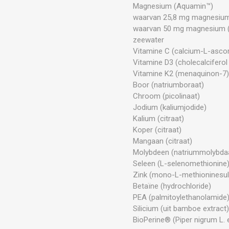
Magnesium (Aquamin™)
waarvan 25,8 mg magnesium 
waarvan 50 mg magnesium (h
zeewater
Vitamine C (calcium-L-asco
Vitamine D3 (cholecalciferol u
Vitamine K2 (menaquinon-7
Boor (natriumboraat)
Chroom (picolinaat)
Jodium (kaliumjodide)
Kalium (citraat)
Koper (citraat)
Mangaan (citraat)
Molybdeen (natriummolybda
Seleen (L-selenomethionine
Zink (mono-L-methioninesul
Betaïne (hydrochloride)
PEA (palmitoylethanolamide
Silicium (uit bamboe extract
BioPerine® (Piper nigrum L. 