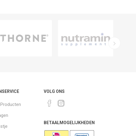
NSERVICE
VOLG ONS
k Producten
agen
BETAALMOGELIJKHEDEN
jstje