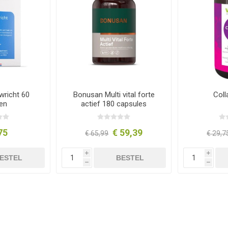
richt 60
Bonusan Multi vital forte
Coll
ten
actief 180 capsules
75
€ 59,39
€ 65,99
€ 29,7
i
i
ESTEL
BESTEL
h
h