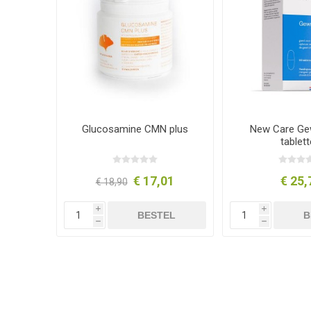
Glucosamine CMN plus
New Care Gew
tablet
€ 17,01
€ 25,
€ 18,90
i
i
BESTEL
B
h
h