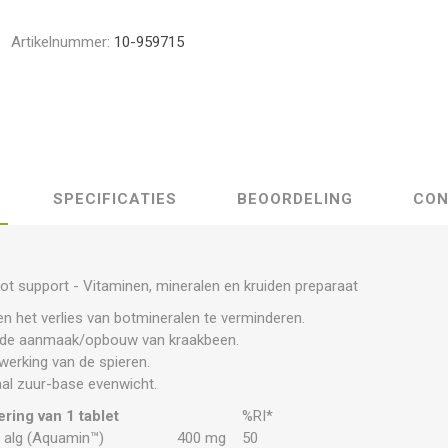
Artikelnummer:
10-959715
SPECIFICATIES
BEOORDELING
CON
ot support - Vitaminen, mineralen en kruiden preparaat
n het verlies van botmineralen te verminderen.
ij de aanmaak/opbouw van kraakbeen.
erking van de spieren.
aal zuur-base evenwicht.
ring van 1 tablet
%RI*
e alg (Aquamin™)
400 mg
50