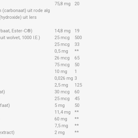
75,8 mg
20
(carbonaat) uit rode alg
ydroxide) uit Iers
rbaat, Ester-C®)
14,8 mg
19
it wolvet, 1000 I.E.)
25 mcg
500
)
25 mcg
33
0,5 mg
**
26 mcg
65
75 mcg
50
10 mg
1
0,026 mg
3
2,5 mg
125
at)
30 mcg
60
)
25 mcg
45
faat)
5 mg
50
11,4 mg
**
)
60 mg
**
)
7,5 mg
**
extract)
2 mg
**