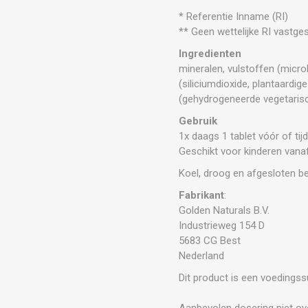
* Referentie Inname (RI)
** Geen wettelijke RI vastge
Ingredienten
mineralen, vulstoffen (micro
(siliciumdioxide, plantaardi
(gehydrogeneerde vegetarisch
Gebruik
1x daags 1 tablet vóór of ti
Geschikt voor kinderen vanaf
Koel, droog en afgesloten b
Fabrikant
:
Golden Naturals B.V.
Industrieweg 154 D
5683 CG Best
Nederland
Dit product is een voedings
Aanbevolen dosering niet ove