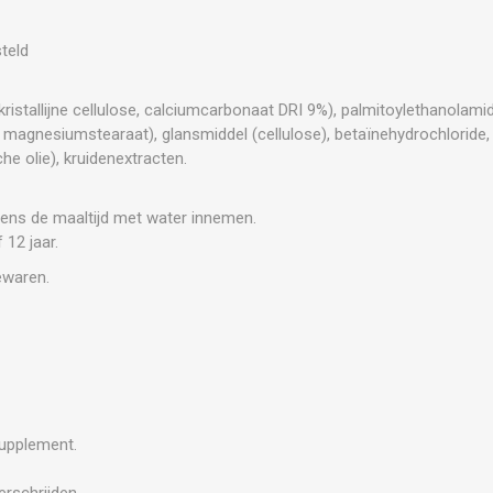
steld
kristallijne cellulose, calciumcarbonaat DRI 9%), palmitoylethanolami
ge magnesiumstearaat), glansmiddel (cellulose), betaïnehydrochloride,
e olie), kruidenextracten.
jdens de maaltijd met water innemen.
 12 jaar.
ewaren.
supplement.
rschrijden.