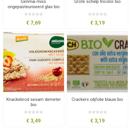
Genmai miso
Grote schelp tricolor bio
ongepasteuriseerd glas bio
€ 7,69
€ 3,19
Knackebrod sesam demeter
Crackers olijfolie blauw bio
bio
€ 3,49
€ 3,19