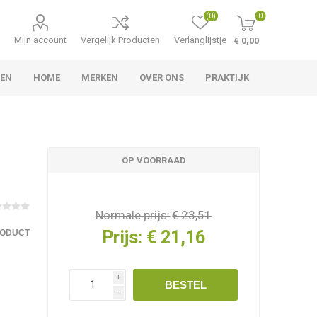
(0)
0
Mijn account
Vergelijk Producten
Verlanglijstje
€ 0,00
TEN
HOME
MERKEN
OVER ONS
PRAKTIJK
OP VOORRAAD
Normale prijs:
€ 23,51
Prijs:
€ 21,16
RODUCT
i
BESTEL
h