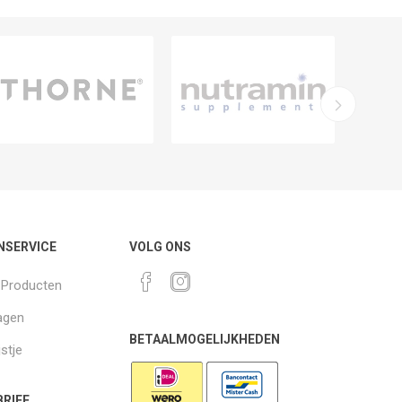
NSERVICE
VOLG ONS
k Producten
agen
BETAALMOGELIJKHEDEN
jstje
RIEF