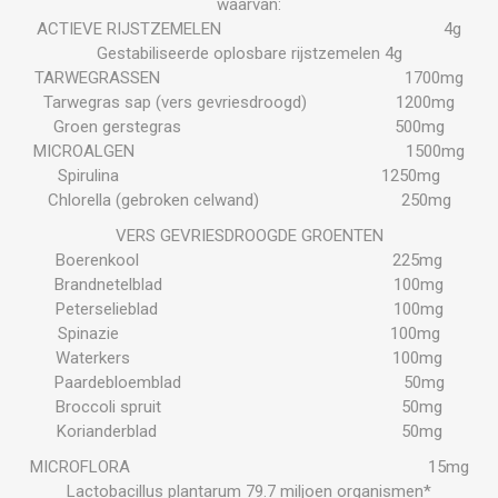
waarvan:
ACTIEVE RIJSTZEMELEN 4g
Gestabiliseerde oplosbare rijstzemelen 4g
TARWEGRASSEN 1700mg
Tarwegras sap (vers gevriesdroogd) 1200mg
Groen gerstegras 500mg
MICROALGEN 1500mg
Spirulina 1250mg
Chlorella (gebroken celwand) 250mg
VERS GEVRIESDROOGDE GROENTEN
Boerenkool 225mg
Brandnetelblad 100mg
Peterselieblad 100mg
Spinazie 100mg
Waterkers 100mg
Paardebloemblad 50mg
Broccoli spruit 50mg
Korianderblad 50mg
MICROFLORA 15mg
Lactobacillus plantarum 79.7 miljoen organismen*