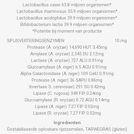
Lactobacillus casei 63.8 miljoen organismen*
Lactobacillus rhamnosus 55.9 miljoen organismen*
Lactobacillus acidophilus 39.9 miljoen organismen*
Bifidobacterium lactis 39.9 miljoen organismen*
*Potentie bij moment van productie
SPIJSVERTERINGSENZYMEN 10 mg
Protease (A. oryzae) 14,690 HUT 3.45mg
Amylase (A. oryzae) 2,545 DU 2.12mg
Lactase (A. oryzae) 727 ALU 0.91mg
Glucoamylase (A. niger) 6.5 AGU 0.91mg
Alpha Galactosidase (A. niger) 109 GalU 0.91mg
Protease (A. niger) 36 SAPU 0.86mg
Invertase S. cerevisiae) 291 SU 0.42mg
Lipase (C. rugosa) 349 FIP 0.24mg
Glucoamylase (R. oryzae) 0.72 AGU 0.14mg
Lipase (A. niger) 7.27 FIP 0.02mg
Lipase (R. oryzae) 7.27 FIP 0.02mg
Ingredienten
Gestabiliseerde oplosbare rijstzemelen, TARWEGRAS (gluten)