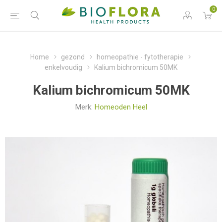
0
Home
gezond
homeopathie - fytotherapie
enkelvoudig
Kalium bichromicum 50MK
Kalium bichromicum 50MK
Merk:
Homeoden Heel