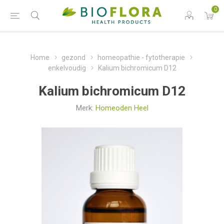
0
Home
gezond
homeopathie - fytotherapie
enkelvoudig
Kalium bichromicum D12
Kalium bichromicum D12
Merk:
Homeoden Heel