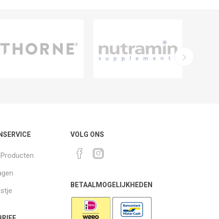
NSERVICE
VOLG ONS
k Producten
agen
BETAALMOGELIJKHEDEN
jstje
RIEF