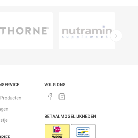
NSERVICE
VOLG ONS
k Producten
agen
BETAALMOGELIJKHEDEN
jstje
RIEF