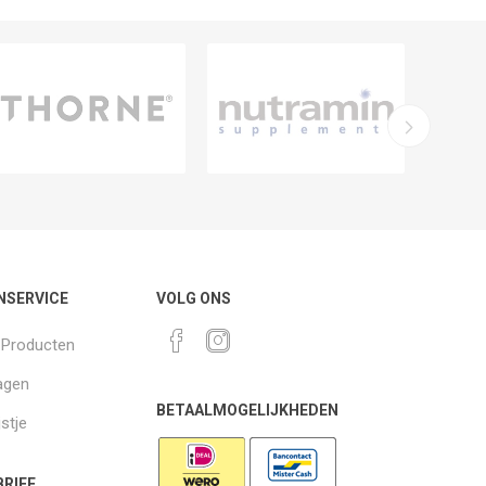
NSERVICE
VOLG ONS
k Producten
agen
BETAALMOGELIJKHEDEN
jstje
RIEF