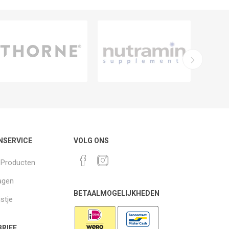
NSERVICE
VOLG ONS
k Producten
agen
BETAALMOGELIJKHEDEN
jstje
RIEF