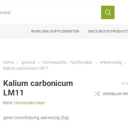
BIOFLORA SUPPLEMENTEN
ONZE BESTE PRODUC
Home
gezond
homeopathie - fytotherapie
enkelvoudig
Kalium carbonicum LM11
Kalium carbonicum
LM11
VERGELIJK P
Merk:
Homeoden Heel
geen omschrijving aanwezig (6g)