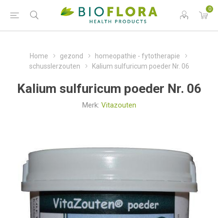
0
Home
gezond
homeopathie - fytotherapie
schusslerzouten
Kalium sulfuricum poeder Nr. 06
Kalium sulfuricum poeder Nr. 06
Merk:
Vitazouten