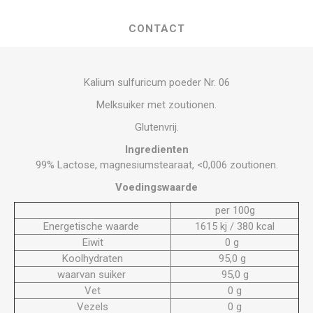
CONTACT
Kalium sulfuricum poeder Nr. 06
Melksuiker met zoutionen.
Glutenvrij.
Ingredienten
99% Lactose, magnesiumstearaat, <0,006 zoutionen.
Voedingswaarde
per 100g
Energetische waarde
1615 kj / 380 kcal
Eiwit
0 g
Koolhydraten
95,0 g
waarvan suiker
95,0 g
Vet
0 g
Vezels
0 g