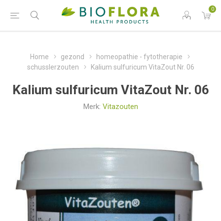
0
Home
gezond
homeopathie - fytotherapie
schusslerzouten
Kalium sulfuricum VitaZout Nr. 06
Kalium sulfuricum VitaZout Nr. 06
Merk:
Vitazouten