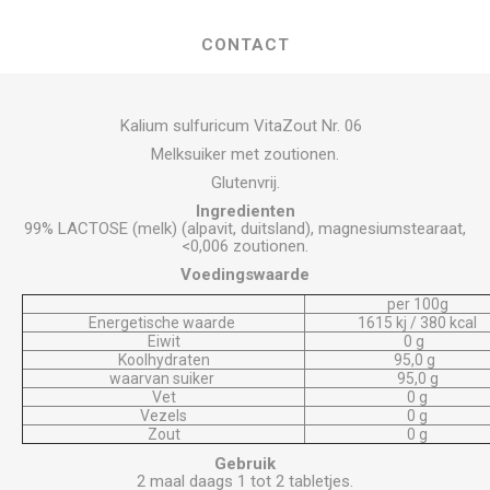
CONTACT
Kalium sulfuricum VitaZout Nr. 06
Melksuiker met zoutionen.
Glutenvrij.
Ingredienten
99% LACTOSE (melk) (alpavit, duitsland), magnesiumstearaat,
<0,006 zoutionen.
Voedingswaarde
per 100g
Energetische waarde
1615 kj / 380 kcal
Eiwit
0 g
Koolhydraten
95,0 g
waarvan suiker
95,0 g
Vet
0 g
Vezels
0 g
Zout
0 g
Gebruik
2 maal daags 1 tot 2 tabletjes.